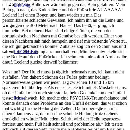
das Gefühl, ein Bulldozer wäre mir gegen das Bein gefahren. Mein
Der Weg
Bein gab nach, das Knie zitterte und der Fuß schrie AUAAAAA!
Leeland lief einen Bogen und kam wieder zu mir. Das
personifizierte schlechte Gewissen. Ich nahm ihn an die Leine und
wir gingen die 300 Meter nach Hause. Das heißt, er ging, ich
humpelte. Bei meinem Haus sind einige Gärten, die von den
portugiesischen Nachbarn mit Gemüse bestellt werden. Einer von
diesen Nachbarn sah mich humpeln und rief mir tröstende Worte zu,
die ich gut gebrauchen konnte. Zuhause zog ich den Schuh aus und
sah mir die Bescherung an. Innerhalb von Minuten entwickelte sich
PSYCH-K®
eine Beule auf dem Fußrücken. Ich schmierte mir sofort Arnikasalbe
drauf. Leeland guckte derweil belämmert.
Was nun? Der Hund muss ja täglich mehrmals raus, ich kann nicht
ausfallen. Von daher: Schonen des Fußes geht nur bedingt.
Normalerweise gehen wir jeden Tag zwischen 10 und 15 km
spazieren. Ich überlegte. Als erstes testete ich mittels Muskeltest aus,
ob der Unfall mich noch stresste. Ja, beim Gedanken an den Unfall
testete ich schwach. Ich machte eine PSYCH-K-Traumabalance und
Praxis
konnte danach ohne Probleme an den Unfall denken, das war schon
mal wichtig für die Heilung der Zellen. Dann überlegte ich mir
einen Glaubenssatz, der mir eine schnelle Heilung trotz Gehens
ermöglichen würde.“Mit jedem Schritt wird der Heilungsprozess
forciert und mein Fuß heilt schnell und problemlos ab.“ Ich testete
schwach auf diesen Satz, fragte mein Höheres Selbst um Erlaubnis,