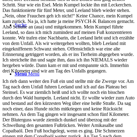
Schritt. Stur wie ein Esel. Mein Kumpel lockte ihn mit Leckerchen.
Das funktionierte für fünf Meter, und Leeland blieb wieder stehen.
„Nein, ohne Frauchen geh ich nicht!“ Keine Chance, mein Kumpel
kam zurück. Na ja, ich hatte ja meine PSYCH-K Balancen gemacht.
Suche
Also Schuhe an (aua) und mitgekommen. Mein Kumpel führte
Leeland, so dass ich mich zumindest auf meinen Fuß konzentrieren
konnte. Wir trafen eine Nachbarin, die Leeland liebt und ich erzählte
von dem Unfall. Als wir weitergehen wollten, blieb Leeland mit
eingekniffenem Schwanz stehen. Offensichtlich war eine alte
Erinnerung getriggert worden, als er ins Tierheim abgegeben wurde.
Ich streichelte ihn und sagte ihm, dass ich ihn NIEMALS wieder
hergeben würde. Dann kam er mit und entspannte sich. Immerhin
drei Kilometer sind wir am Tag des Unfalls gegangen.
Menü
Menü
Ich rieb dann weiter den Fuß ein und stellte mir die Zwerge vor. Am
Tag nach dem Unfall fuhren Leeland und ich auf das Plateau bei
Steinsel. Es war ziemlich heiß und ich wollte noch ein bisschen
durch den Wald humpeln. Leeland nicht. Er wollte wieder zum Auto
und bestand auf den kürzesten Weg über eine heiße Straße. Da sag
noch einer, dass Hunde nichts mitkriegen und keine Rücksicht
nehmen. An dem Tag gingen wir insgesamt schon fünf Kilometer.
Der Bluterguss wurde ziemlich dunkel und überzog mit der
Schwellung den gesamten Fußrücken. Weiter Arnikasalbe und
Copaibaöl. Den Fuß hochgelegt, wenn es ging. Die Schmerzen
gingen mit dem Copaibaöl weiter zurück. An Tag 5 nach dem