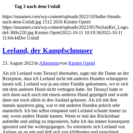
Tag 3 nach dem Unfall
https://nusanrei.com/wp-content/uploads/2022/10/halbe-Stunde-
nach-dem-Unfall.jpg
1512
2016
Kirsten Opriel
https://nusanrei.com/wp-content/uploads/2022/05/NuSanRei_Logo-
def-300x220.jpg
Kirsten Opriel
2022-10-11 10:19:36
2022-10-11
11:04:44
Der Unfall
Leeland, der Kampfschmuser
23. August 2022
/
in
Allgemein
/
von
Kirsten Opriel
Als ich Leeland vom Tierasyl übernahm, sagte mir die Dame an der
Rezeption, dass ich Leeland nicht mit anderen Hunden schnuppern
lassen soll. Leeland war ja aus einer Familie gekommen, wo er sich
mit dem anderen Hund nicht vertragen hatte. Im Tierasyl hatte er
sich dann auch noch mit einem anderen Hund geprügelt und wurde
dann nur noch allein in den Auslauf gelassen. Als ich mit ihm
damals spazieren ging, war er mit anderen Hunden jedoch sehr
manierlich. Ich bin selbst entspannt und Leeland schaute immer zu
mir, wenn andere Hunde kamen. Wenn er mal das Rückenhaar
aufstellte und anfing zu imponieren, habe ich das immer konsequent
ignoriert und bin weitergegangen. So orientierte sich Leeland von
Anfang an an mir und ließ sich von kläffenden und manchmal