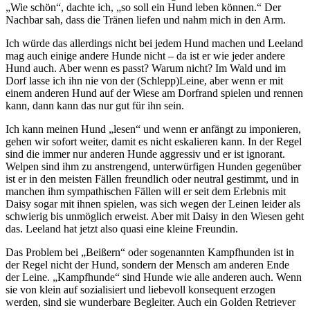
„Wie schön“, dachte ich, „so soll ein Hund leben können.“ Der
Nachbar sah, dass die Tränen liefen und nahm mich in den Arm.
Ich würde das allerdings nicht bei jedem Hund machen und Leeland
mag auch einige andere Hunde nicht – da ist er wie jeder andere
Hund auch. Aber wenn es passt? Warum nicht? Im Wald und im
Dorf lasse ich ihn nie von der (Schlepp)Leine, aber wenn er mit
einem anderen Hund auf der Wiese am Dorfrand spielen und rennen
kann, dann kann das nur gut für ihn sein.
Ich kann meinen Hund „lesen“ und wenn er anfängt zu imponieren,
gehen wir sofort weiter, damit es nicht eskalieren kann. In der Regel
sind die immer nur anderen Hunde aggressiv und er ist ignorant.
Welpen sind ihm zu anstrengend, unterwürfigen Hunden gegenüber
ist er in den meisten Fällen freundlich oder neutral gestimmt, und in
manchen ihm sympathischen Fällen will er seit dem Erlebnis mit
Daisy sogar mit ihnen spielen, was sich wegen der Leinen leider als
schwierig bis unmöglich erweist. Aber mit Daisy in den Wiesen geht
das. Leeland hat jetzt also quasi eine kleine Freundin.
Das Problem bei „Beißern“ oder sogenannten Kampfhunden ist in
der Regel nicht der Hund, sondern der Mensch am anderen Ende
der Leine. „Kampfhunde“ sind Hunde wie alle anderen auch. Wenn
sie von klein auf sozialisiert und liebevoll konsequent erzogen
werden, sind sie wunderbare Begleiter. Auch ein Golden Retriever