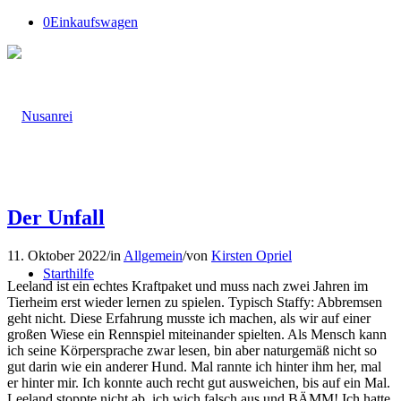
0
Einkaufswagen
Der Unfall
11. Oktober 2022
/
in
Allgemein
/
von
Kirsten Opriel
Starthilfe
Leeland ist ein echtes Kraftpaket und muss nach zwei Jahren im
Tierheim erst wieder lernen zu spielen. Typisch Staffy: Abbremsen
geht nicht. Diese Erfahrung musste ich machen, als wir auf einer
großen Wiese ein Rennspiel miteinander spielten. Als Mensch kann
ich seine Körpersprache zwar lesen, bin aber naturgemäß nicht so
gut darin wie ein anderer Hund. Mal rannte ich hinter ihm her, mal
er hinter mir. Ich konnte auch recht gut ausweichen, bis auf ein Mal.
Leeland stoppte nicht ab, ich wich falsch aus und BÄMM! Ich hatte