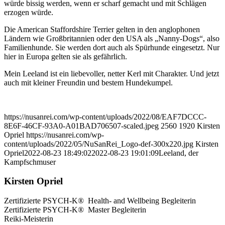
würde bissig werden, wenn er scharf gemacht und mit Schlägen
erzogen würde.
Die American Staffordshire Terrier gelten in den anglophonen
Ländern wie Großbritannien oder den USA als „Nanny-Dogs“, also
Familienhunde. Sie werden dort auch als Spürhunde eingesetzt. Nur
hier in Europa gelten sie als gefährlich.
Mein Leeland ist ein liebevoller, netter Kerl mit Charakter. Und jetzt
auch mit kleiner Freundin und bestem Hundekumpel.
https://nusanrei.com/wp-content/uploads/2022/08/EAF7DCCC-
8E6F-46CF-93A0-A01BAD706507-scaled.jpeg
2560
1920
Kirsten
Opriel
https://nusanrei.com/wp-
content/uploads/2022/05/NuSanRei_Logo-def-300x220.jpg
Kirsten
Opriel
2022-08-23 18:49:02
2022-08-23 19:01:09
Leeland, der
Kampfschmuser
Kirsten Opriel
Zertifizierte PSYCH-K® Health- and Wellbeing Begleiterin
Zertifizierte PSYCH-K® Master Begleiterin
Reiki-Meisterin