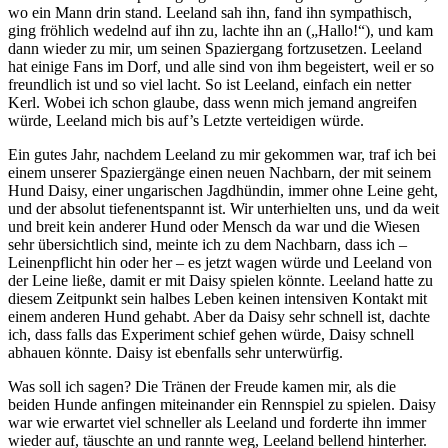
wo ein Mann drin stand. Leeland sah ihn, fand ihn sympathisch,
ging fröhlich wedelnd auf ihn zu, lachte ihn an („Hallo!“), und kam
dann wieder zu mir, um seinen Spaziergang fortzusetzen. Leeland
hat einige Fans im Dorf, und alle sind von ihm begeistert, weil er so
freundlich ist und so viel lacht. So ist Leeland, einfach ein netter
Kerl. Wobei ich schon glaube, dass wenn mich jemand angreifen
würde, Leeland mich bis auf’s Letzte verteidigen würde.
Ein gutes Jahr, nachdem Leeland zu mir gekommen war, traf ich bei
einem unserer Spaziergänge einen neuen Nachbarn, der mit seinem
Hund Daisy, einer ungarischen Jagdhündin, immer ohne Leine geht,
und der absolut tiefenentspannt ist. Wir unterhielten uns, und da weit
und breit kein anderer Hund oder Mensch da war und die Wiesen
sehr übersichtlich sind, meinte ich zu dem Nachbarn, dass ich –
Leinenpflicht hin oder her – es jetzt wagen würde und Leeland von
der Leine ließe, damit er mit Daisy spielen könnte. Leeland hatte zu
diesem Zeitpunkt sein halbes Leben keinen intensiven Kontakt mit
einem anderen Hund gehabt. Aber da Daisy sehr schnell ist, dachte
ich, dass falls das Experiment schief gehen würde, Daisy schnell
abhauen könnte. Daisy ist ebenfalls sehr unterwürfig.
Was soll ich sagen? Die Tränen der Freude kamen mir, als die
beiden Hunde anfingen miteinander ein Rennspiel zu spielen. Daisy
war wie erwartet viel schneller als Leeland und forderte ihn immer
wieder auf, täuschte an und rannte weg, Leeland bellend hinterher.