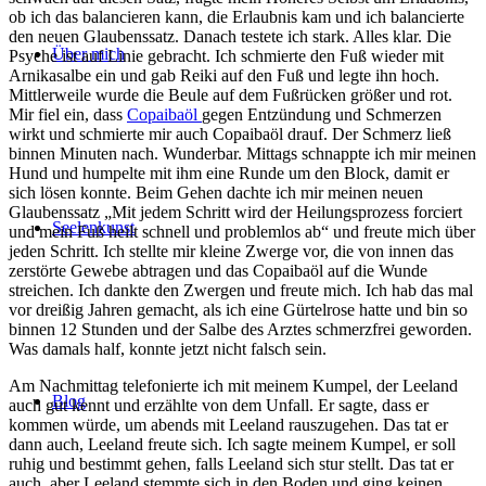
ob ich das balancieren kann, die Erlaubnis kam und ich balancierte
den neuen Glaubenssatz. Danach testete ich stark. Alles klar. Die
Über mich
Psyche ist auf Linie gebracht. Ich schmierte den Fuß wieder mit
Arnikasalbe ein und gab Reiki auf den Fuß und legte ihn hoch.
Mittlerweile wurde die Beule auf dem Fußrücken größer und rot.
Mir fiel ein, dass
Copaibaöl
gegen Entzündung und Schmerzen
wirkt und schmierte mir auch Copaibaöl drauf. Der Schmerz ließ
binnen Minuten nach. Wunderbar. Mittags schnappte ich mir meinen
Hund und humpelte mit ihm eine Runde um den Block, damit er
sich lösen konnte. Beim Gehen dachte ich mir meinen neuen
Glaubenssatz „Mit jedem Schritt wird der Heilungsprozess forciert
Seelenkunst
und mein Fuß heilt schnell und problemlos ab“ und freute mich über
jeden Schritt. Ich stellte mir kleine Zwerge vor, die von innen das
zerstörte Gewebe abtragen und das Copaibaöl auf die Wunde
streichen. Ich dankte den Zwergen und freute mich. Ich hab das mal
vor dreißig Jahren gemacht, als ich eine Gürtelrose hatte und bin so
binnen 12 Stunden und der Salbe des Arztes schmerzfrei geworden.
Was damals half, konnte jetzt nicht falsch sein.
Am Nachmittag telefonierte ich mit meinem Kumpel, der Leeland
Blog
auch gut kennt und erzählte von dem Unfall. Er sagte, dass er
kommen würde, um abends mit Leeland rauszugehen. Das tat er
dann auch, Leeland freute sich. Ich sagte meinem Kumpel, er soll
ruhig und bestimmt gehen, falls Leeland sich stur stellt. Das tat er
auch, aber Leeland stemmte sich in den Boden und ging keinen