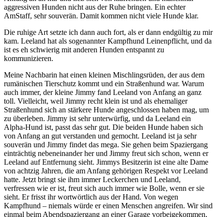
aggressiven Hunden nicht aus der Ruhe bringen. Ein echter
AmStaff, sehr souverän. Damit kommen nicht viele Hunde klar.
Die ruhige Art setzte ich dann auch fort, als er dann endgültig zu mir
kam. Leeland hat als sogenannter Kampfhund Leinenpflicht, und da
ist es eh schwierig mit anderen Hunden entspannt zu
kommunizieren.
Meine Nachbarin hat einen kleinen Mischlingsrüden, der aus dem
rumänischen Tierschutz kommt und ein Straßenhund war. Warum
auch immer, der kleine Jimmy fand Leeland von Anfang an ganz
toll. Vielleicht, weil Jimmy recht klein ist und als ehemaliger
Straßenhund sich an stärkere Hunde angeschlossen haben mag, um
zu überleben. Jimmy ist sehr unterwürfig, und da Leeland ein
Alpha-Hund ist, passt das sehr gut. Die beiden Hunde haben sich
von Anfang an gut verstanden und gemocht. Leeland ist ja sehr
souverän und Jimmy findet das mega. Sie gehen beim Spaziergang
einträchtig nebeneinander her und Jimmy freut sich schon, wenn er
Leeland auf Entfernung sieht. Jimmys Besitzerin ist eine alte Dame
von achtzig Jahren, die am Anfang gehörigen Respekt vor Leeland
hatte. Jetzt bringt sie ihm immer Leckerchen und Leeland,
verfressen wie er ist, freut sich auch immer wie Bolle, wenn er sie
sieht. Er frisst ihr wortwörtlich aus der Hand. Von wegen
Kampfhund – niemals würde er einen Menschen angreifen. Wir sind
einmal beim Abendspaziergang an einer Garage vorbeigekommen,