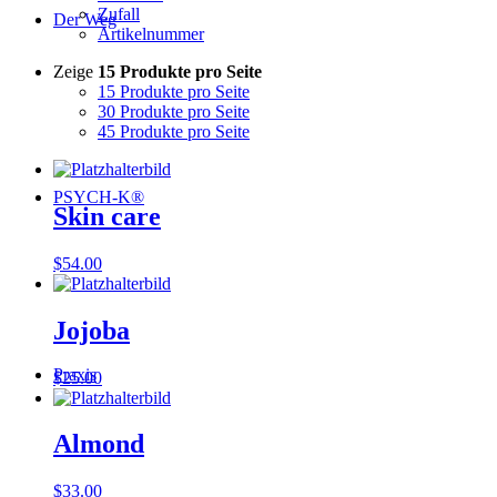
Zufall
Der Weg
Artikelnummer
Zeige
15 Produkte pro Seite
15 Produkte pro Seite
30 Produkte pro Seite
45 Produkte pro Seite
PSYCH-K®
Skin care
$
54.00
Jojoba
Praxis
$
25.00
Almond
$
33.00