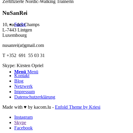
Zertifizierte Nordic-Walking Trainerin
NuSanRei
Suche
10, rue des Champs
L-7443 Lintgen
Luxembourg
nusanrei(at)gmail.com
T +352 691 55 03 31
Skype: Kirsten Opriel
Menü
Menü
Kontakt
Blog
Netzwerk
Impressum
Datenschutzerklärung
Made with ♥ by kacom.lu -
Enfold Theme by Kriesi
Instagram
Skype
Facebook