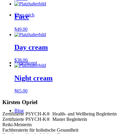
Über mich
Face
$
49.00
Day cream
$
38.00
Seelenkunst
Night cream
$
65.00
Kirsten Opriel
Blog
Zertifizierte PSYCH-K® Health- and Wellbeing Begleiterin
Zertifizierte PSYCH-K® Master Begleiterin
Reiki-Meisterin
Fachberaterin für holistische Gesundheit