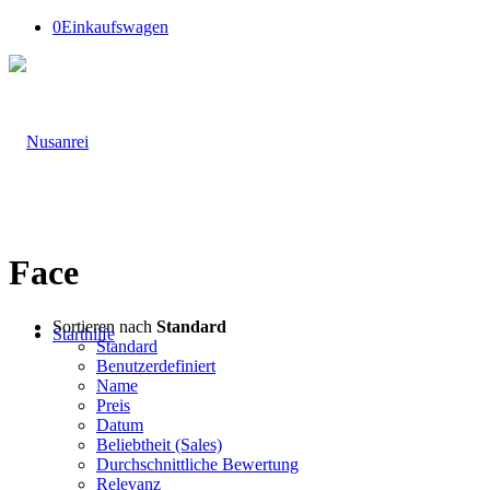
0
Einkaufswagen
Face
Sortieren nach
Standard
Starthilfe
Standard
Benutzerdefiniert
Name
Preis
Datum
Beliebtheit (Sales)
Durchschnittliche Bewertung
Relevanz